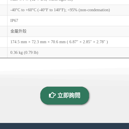
-40°C to +60°C (-40°F to 140°F); <95% (non-condensation)
IP67
金屬外殼
174.5 mm × 72.3 mm × 70.6 mm ( 6.87″ × 2.85″ × 2.78″ )
0.36 kg (0.79 lb)
立即詢問