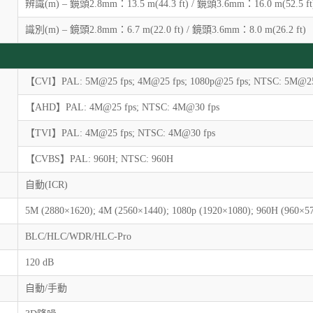
辨識(m) – 鏡頭2.8mm：13.5 m(44.3 ft) / 鏡頭3.6mm：16.0 m(52.5 ft
識別(m) – 鏡頭2.8mm：6.7 m(22.0 ft) / 鏡頭3.6mm：8.0 m(26.2 ft)
【CVI】PAL: 5M@25 fps; 4M@25 fps; 1080p@25 fps; NTSC: 5M@25 
【AHD】PAL: 4M@25 fps; NTSC: 4M@30 fps
【TVI】PAL: 4M@25 fps; NTSC: 4M@30 fps
【CVBS】PAL: 960H; NTSC: 960H
自動(ICR)
5M (2880×1620); 4M (2560×1440); 1080p (1920×1080); 960H (960×5
BLC/HLC/WDR/HLC-Pro
120 dB
自動/手動