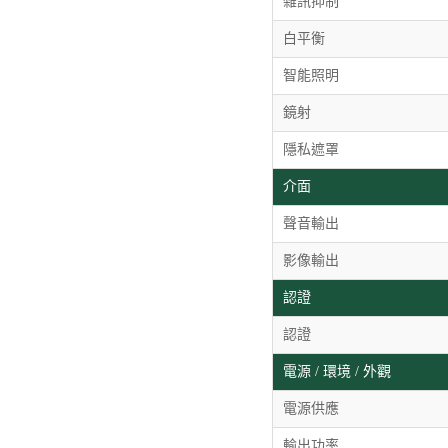
雜訊抑制
白平衡
智能照明
鏡射
隱私遮罩
介面
聲音輸出
影像輸出
認證
認證
電源 / 環境 / 外觀
電源供應
輸出功率