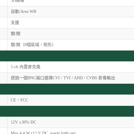
3D降噪
自動/Area WB
支援
關/開
關/開（8個區域，矩形）
1-ch 內置麥克風
透過一個BNC端口選擇CVI / TVI / AHD / CVBS 影像輸出
CE、FCC
12V ±30% DC
Max 4.4 W (12 V DC, warm light on)