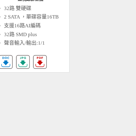
32路 雙硬碟
2 SATA ，單碟容量16TB
支援16路AI編碼
32路 SMD plus
聲音輸入/輸出:1/1