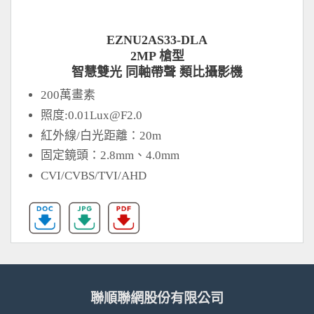
EZNU2AS33-DLA
2MP 槍型
智慧雙光 同軸帶聲 類比攝影機
200萬畫素
照度:
0.01Lux@F2.0
紅外線/白光距離：20m
固定鏡頭：2.8mm、4.0mm
CVI/CVBS/TVI/AHD
聯順聯網股份有限公司