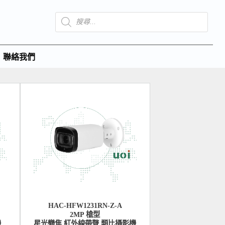
聯絡我們
HAC-HFW1231RN-Z-A
2MP 槍型
機
星光變焦 紅外線帶聲 類比攝影機