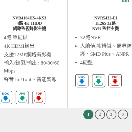
NVR4104HS-4KS3
NVR5432-EI
4路 4K 1HDD
H.265 32路
網路監視錄影主機
NVR 監控主機
4路 單硬碟
32路NVR
4K HDMI輸出
人臉偵測/辨識、周界防
護、SMD Plus、ANPR
支援12MP網路攝影機
4硬盤
輸入/錄製/輸出 : 80/80/60
Mbps
聲音1in/1out、智能警報
1
2
3