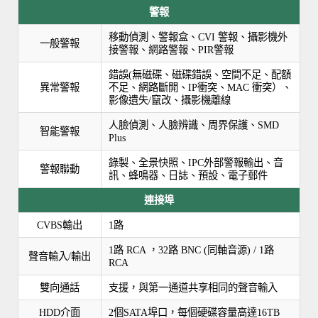
警報
移動偵測、警報盒、CVI 警報、攝影機外
一般警報
接警報、網路警報、PIR警報
錯誤(無磁碟、磁碟錯誤、空間不足、配額
異常警報
不足、網路斷開、IP衝突、MAC 衝突）、
影像遺失/竄改、攝影機離線
人臉偵測、人臉辨識、周界保護、SMD
智能警報
Plus
錄製、全景快照、IPC外部警報輸出、音
警報聯動
訊、蜂鳴器、日誌、預設、電子郵件
連接埠
CVBS輸出
1路
1路 RCA ，32路 BNC (同軸音源) / 1路
聲音輸入/輸出
RCA
雙向通話
支援，與第一通道共享相同的聲音輸入
HDD介面
2個SATA埠口，每個硬碟容量高達16TB