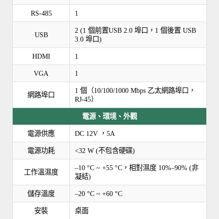
RS-485
1
2 (1 個前置USB 2.0 埠口，1 個後置 USB
USB
3.0 埠口)
HDMI
1
VGA
1
1 個（10/100/1000 Mbps 乙太網路埠口，
網路埠口
RJ-45）
電源、環境、外觀
電源供應
DC 12V ，5A
電源功耗
<32 W (不包含硬碟)
–10 °C ~ +55 °C，相對濕度 10%–90% (非
工作溫濕度
凝結)
儲存溫度
–20 °C ~ +60 °C
安裝
桌面