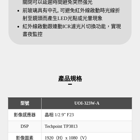
關閉可以延遲時間避免突然強光
前玻璃具有中孔, 可避免紅外線啟動時光線折
射至鏡頭而產生LED光點或光暈現象
紅外線啟動跟連動ICR濾光片切換功能，實現
晝夜監控
產品規格
型號
UOI-323W-A
影像感應器
晶相 1/2.9” F23
DSP
Techpoint TP3813
影像圖素
1920（H）x 1080（V）