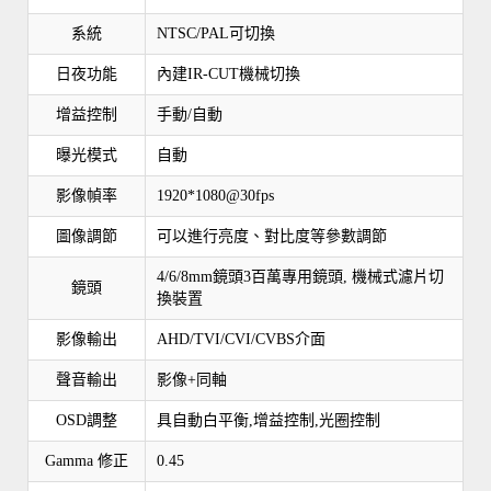
系統
NTSC/PAL可切換
日夜功能
內建IR-CUT機械切換
增益控制
手動/自動
曝光模式
自動
影像幀率
1920*1080@30fps
圖像調節
可以進行亮度、對比度等參數調節
4/6/8mm鏡頭3百萬專用鏡頭, 機械式濾片切
鏡頭
換裝置
影像輸出
AHD/TVI/CVI/CVBS介面
聲音輸出
影像+同軸
OSD調整
具自動白平衡,增益控制,光圈控制
Gamma 修正
0.45