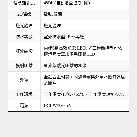
信號雜訊比
48Db (自動增益控制: 關)
2D降噪
啟動/關閉
逆光處理
逆光處理
防水等級
室外防水型 IP 66等級
內建6顆高效能IR LED, 光二極體控制可依
紅外線燈
環境照度需求調整開關LED
投射距離
紅外線感光距離約20米
全鋁合金材質，附遮陽罩與外罩本體有通風
外罩
之間隙
工作環境
工作溫度-10℃~+55℃，工作濕度10%~90%
電源
DC12V/350mA