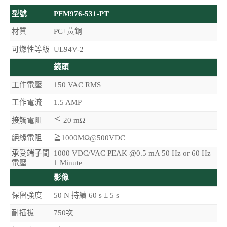
型號
PFM976-531-PT
材質
PC+黃銅
可燃性等級
UL94V-2
鏡頭
工作電壓
150 VAC RMS
工作電流
1.5 AMP
接觸電阻
≦ 20 mΩ
絕緣電阻
≧1000MΩ@500VDC
承受端子間
1000 VDC/VAC PEAK @0.5 mA 50 Hz or 60 Hz
電壓
1 Minute
影像
保留強度
50 N 持續 60 s ± 5 s
耐插拔
750次