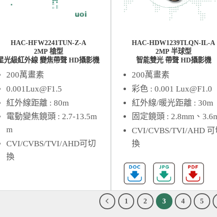
HAC-HFW2241TUN-Z-A
HAC-HDW1239TLQN-IL-A
2MP 槍型
2MP 半球型
星光級紅外線 變焦帶聲 HD攝影機
智能雙光 帶聲 HD攝影機
200萬畫素
200萬畫素
0.001Lux@F1.5
彩色 : 0.001
Lux@F1.0
紅外線距離 : 80m
紅外線/暖光距離 : 30m
電動變焦鏡頭 : 2.7-13.5m
固定鏡頭 : 2.8mm、3.6
m
CVI/CVBS/TVI/AHD 
CVI/CVBS/TVI/AHD可切
換
換
1
2
3
4
5