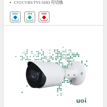
CVI/CVBS/TVI/AHD 可切換