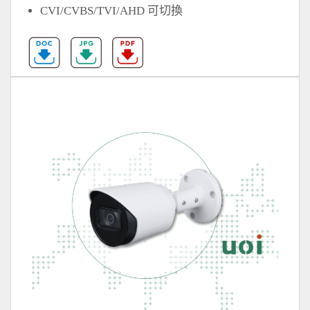
CVI/CVBS/TVI/AHD 可切換