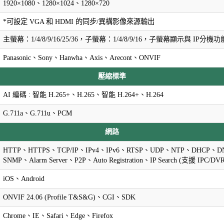
1920×1080、1280×1024、1280×720
*可設定 VGA 和 HDMI 的同步/異構影像來源輸出
主螢幕：1/4/8/9/16/25/36，子螢幕：1/4/8/9/16，子螢幕顯示與 IP分機
Panasonic、Sony、Hanwha、Axis、Arecont、ONVIF
壓縮標準
AI 編碼 : 智能 H.265+、H.265、智能 H.264+、H.264
G.711a、G.711u、PCM
網路
HTTP、HTTPS、TCP/IP、IPv4、IPv6、RTSP、UDP、NTP、DHCP、DN
SNMP、Alarm Server、P2P、Auto Registration、IP Search (支援 IPC/D
iOS、Android
ONVIF 24.06 (Profile T&S&G)、CGI、SDK
Chrome、IE、Safari、Edge、Firefox