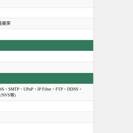
功能衝突
S、SMTP、UPnP、IP Filter、FTP、DDNS、
VR/NVS等)