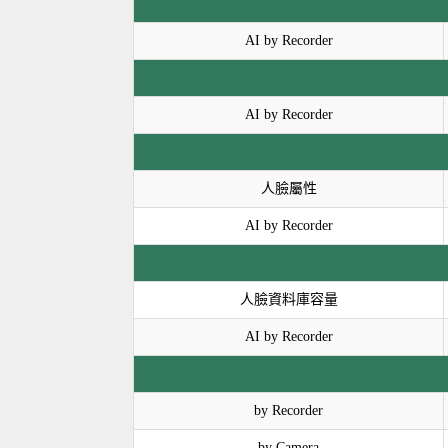
AI by Recorder
AI by Recorder
人臉屬性
AI by Recorder
人臉資料庫容量
AI by Recorder
by Recorder
by Camera