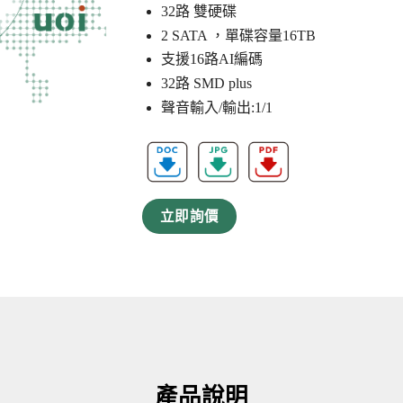
32路 雙硬碟
2 SATA ，單碟容量16TB
支援16路AI編碼
32路 SMD plus
聲音輸入/輸出:1/1
立即詢價
產品說明