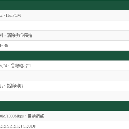
,G.711u,PCM
制、消除/數位降造
16Bit
入*4、警報輸出*1
叭、話筒喇叭
100M/1000Mbps、自動調整
IP,RTSP,RTP,TCP,UDP