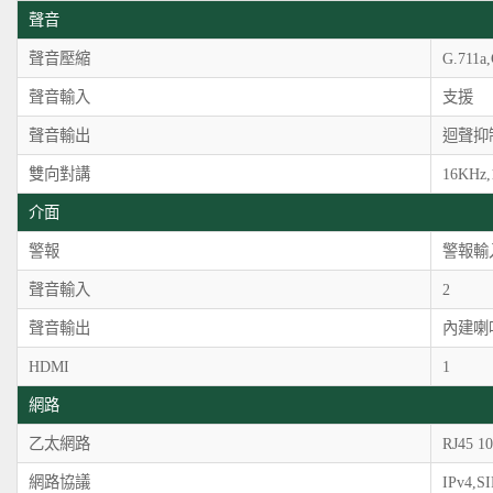
聲音
聲音壓縮
G.711a
聲音輸入
支援
聲音輸出
迴聲抑
雙向對講
16KHz,
介面
警報
警報輸
聲音輸入
2
聲音輸出
內建喇
HDMI
1
網路
乙太網路
RJ45 
網路協議
IPv4,S