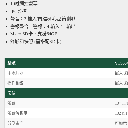
10吋觸控螢幕
IPC監控
聲音：2 輸入/內建喇叭/話筒喇叭
警報整合，警報：4 輸入 / 1 輸出
Micro SD卡，支援64GB
錄影和快照 (需搭配SD卡)
型號
VTS53
主處理器
嵌入式
操作系統
嵌入式L
影像
螢幕
10” TF
螢幕解析度
1024(H
分割畫面
可顯示