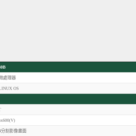
40B
微處理器
INUX OS
T
)x600(V)
4分割影像畫面