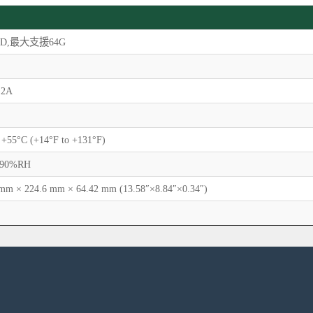
 SD,最大支援64G
 2A
 +55°C (+14°F to +131°F)
90%RH
 mm × 224.6 mm × 64.42 mm (13.58″×8.84″×0.34″)