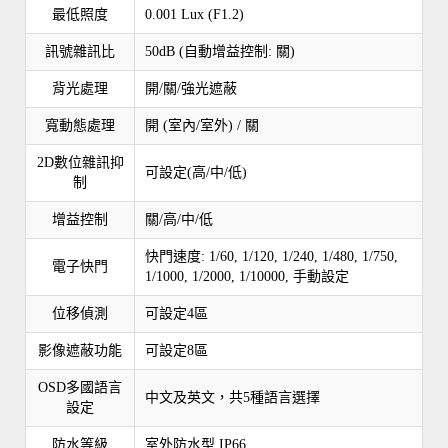
最低照度
0.001 Lux (F1.2)
訊號雜訊比
50dB (自動增益控制: 關)
背光處理
開/關/強光遮蔽
寬動態處理
開 (室內/室外) / 關
2D數位雜訊抑
可設定(高/中/低)
制
增益控制
關/高/中/低
快門速度: 1/60, 1/120, 1/240, 1/480, 1/750,
電子快門
1/1000, 1/2000, 1/10000, 手動設定
位移偵測
可設定4區
影像遮蔽功能
可設定8區
OSD多國語言
中文及英文，共5種語言選擇
設定
防水等級
室外防水型 IP66