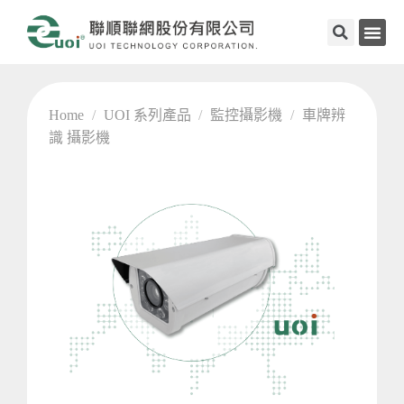
Home
/
UOI 系列產品
/
監控攝影機
/
車牌辨
識 攝影機