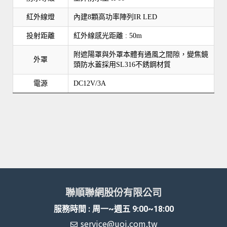
紅外線燈
內建8顆高功率陣列IR LED
投射距離
紅外線感光距離 : 50m
附遮陽罩與外罩本體有通風之間隙，變焦鏡
外罩
頭防水蓋採用SL316不銹鋼材質
電源
DC12V/3A
聯順聯網股份有限公司
服務時間 : 周一~週五 9:00~18:00
service@uoi.com.tw