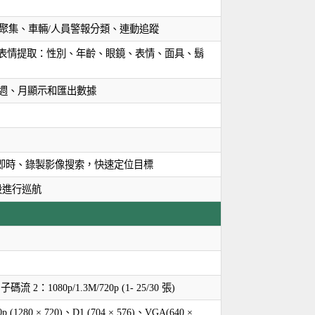
聚集、車輛/人員警報分類、連動追蹤
8種表情提取：性別、年齡、眼鏡、表情、面具、鬍
、週、月顯示和匯出數據
即時、錄製影像搜索，快速定位目標
設進行巡航
子碼流 2：1080p/1.3M/720p (1- 25/30 張)
0p (1280 × 720)、D1 (704 × 576)、VGA(640 ×