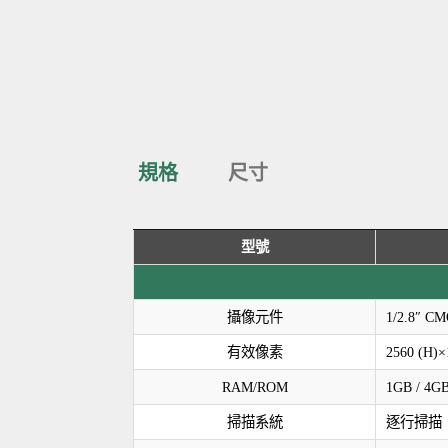
規格
尺寸
型號
攝像元件
1/2.8″ C
有效像素
2560 (H)
RAM/ROM
1GB / 4G
掃描系統
逐行掃描