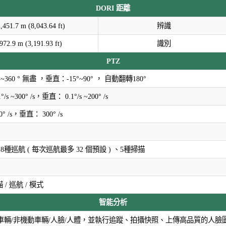
DORI 距離
,451.7 m (8,043.64 ft)
辨識
972.9 m (3,191.93 ft)
識別
PTZ
~360 ° 無盡 ，垂直：-15°~90° ， 自動翻轉180°
/s ~300° /s，垂直： 0.1°/s ~200° /s
° /s，垂直： 300° /s
8種巡航 ( 每次巡航最多 32 個預設 ) 、5種掃描
 / 巡航 / 模式
智能分析
車輛/非機動車輛/人臉/人體，並執行追蹤、拍攝快照、上傳高品質的人臉圖