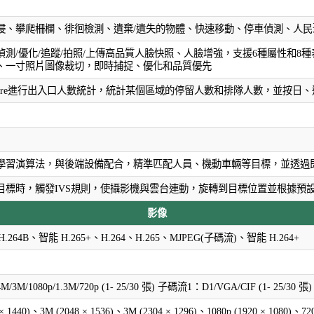
侵、攀爬柵欄、徘徊檢測、遺棄/遺失的物體、快速移動、停車偵測、人民
偵測/優化/追蹤/拍照/上傳高品質人臉快照、人臉增強，支援6種屬性和
、一寸照片圖像裁切，即時捕捉、優化和品質優先
ipwire進行出入口人數統計，統計某個區域的停留人數和排隊人數，並按日
學習演算法，與後端設備配合，精準匹配人員、機動車輛等目標，並透過
目標時，觸發IVS規則，使攝影機與雲台連動，旋轉到目標位置並根據預
影像
H.264B、智能 H.265+、H.264、H.265、MJPEG(子碼流)、智能 H.264+
M/1080p/1.3M/720p (1- 25/30 張) 子碼流1：D1/VGA/CIF (1- 25/30 張) 
 × 1440)、3M (2048 × 1536)、3M (2304 × 1296)、1080p (1920 × 1080)、72