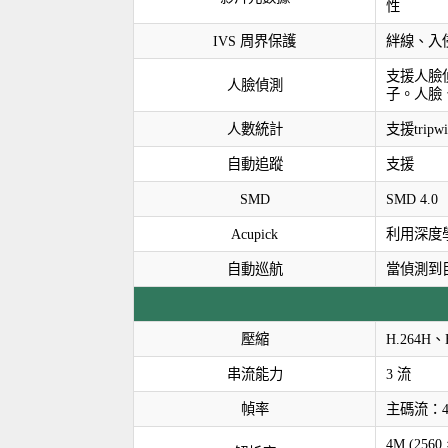
性
IVS 周界保護
絆線、入
支援人臉
人臉偵測
子。人臉
人數統計
支援tr
自動追蹤
支援
SMD
SMD 4.0
Acupick
利用深度
自動巡航
當偵測到
壓縮
H.264H、
串流能力
3 流
幀率
主碼流：4M/3
4M (2560