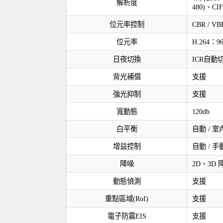
解析度
480)、CIF 
位元率控制
CBR / VB
位元率
H.264：96
日夜切換
ICR自
背光補償
支援
強光抑制
支援
寬動態
120db
白平衡
自動 / 室內
增益控制
自動 / 手
降噪
2D、3D 
動態偵測
支援
重點區域(RoI)
支援
電子防震EIS
支援