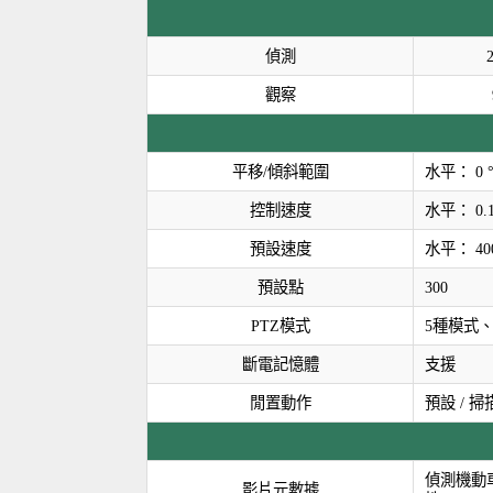
偵測
2
觀察
平移/傾斜範圍
水平： 0 °
控制速度
水平： 0.1°
預設速度
水平： 400
預設點
300
PTZ模式
5種模式、
斷電記憶體
支援
閒置動作
預設 / 掃描
偵測機動
影片元數據