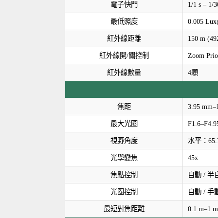
電子快門
1/1 s – 1/3
最低照度
0.005 L
紅外線距離
150 m (492
紅外線開/關控制
Zoom 
紅外線數量
4顆
焦距
3.95 mm–
最大光圈
F1.6–F4.9
視野角度
水平：65.7°
光學變焦
45x
焦點控制
自動 / 半
光圈控制
自動 / 手
最短對焦距離
0.1 m–1 m 