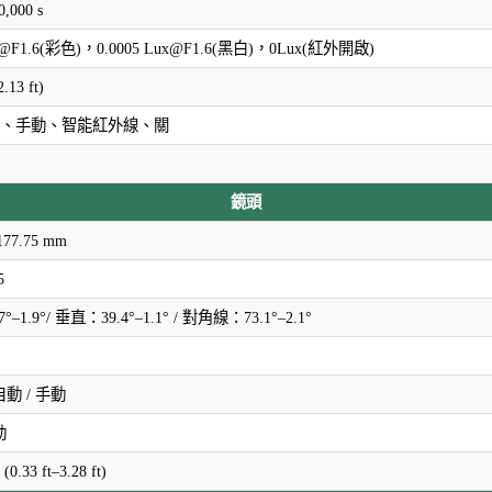
0,000 s
ux@F1.6(彩色)，0.0005 Lux@F1.6(黑白)，0Lux(紅外開啟)
.13 ft)
Prio、手動、智能紅外線、關
鏡頭
177.75 mm
5
–1.9°/ 垂直：39.4°–1.1° / 對角線：73.1°–2.1°
自動 / 手動
動
(0.33 ft–3.28 ft)