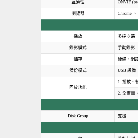
互通性
ONVIF (pr
瀏覽器
Chrome 、
播放
多達 8 路
錄影模式
手動錄影 
儲存
硬碟、網
備份模式
USB 設備
1. 播放
回放功能
2. 全畫
Disk Group
支援