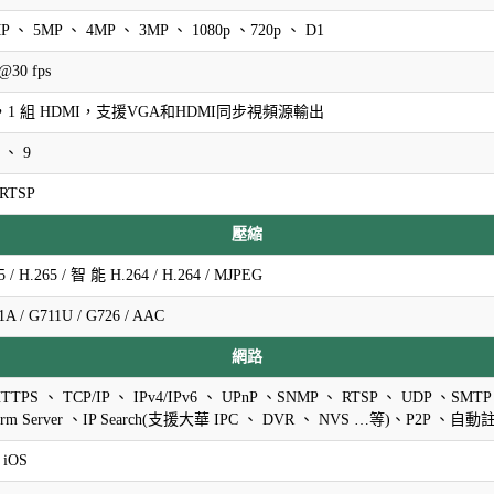
P 、 5MP 、 4MP 、 3MP 、 1080p 、720p 、 D1
@30 fps
A，1 組 HDMI，支援VGA和HDMI同步視頻源輸出
 、 9
RTSP
壓縮
 / H.265 / 智 能 H.264 / H.264 / MJPEG
1A / G711U / G726 / AAC
網路
TTPS 、 TCP/IP 、 IPv4/IPv6 、 UPnP 、SNMP 、 RTSP 、 UDP 、SMTP
larm Server 、IP Search(支援大華 IPC 、 DVR 、 NVS …等)、P2P 、自動
 iOS