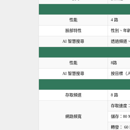
性能
4 路
臉部特性
性別、年
AI 智慧搜尋
透過頻道
性能
8路
AI 智慧搜尋
按目標（
存取頻道
8 路
存取速度： 
網路頻寬
儲存：80 M
轉發： 60 