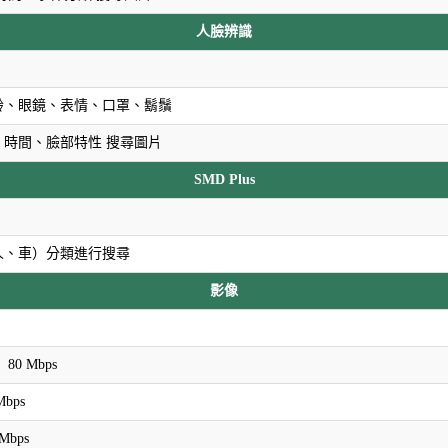
人臉辨識
齡、眼鏡、表情、口罩、鬍鬚
、時間、臉部特性 搜尋圖片
SMD Plus
人、車）分類進行搜尋
影像
80 Mbps
bps
Mbps