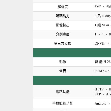
解析度
8MP 、 6M
解碼能力
8 路 1080p
影像輸出
1 組 VG
分割畫面
1 、 4 、 8
第三方支援
ONVIF 、 
影像
智 能 H.265
聲音
PCM / G71
HTTP 、 H
網路功能
FTP 、 A
手機監控功能
Android 、