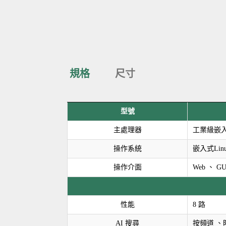
規格
尺寸
型號
主處理器
工業級嵌
操作系統
嵌入式Lin
操作介面
Web 、 GU
性能
8 路
AI 搜尋
按頻道 、