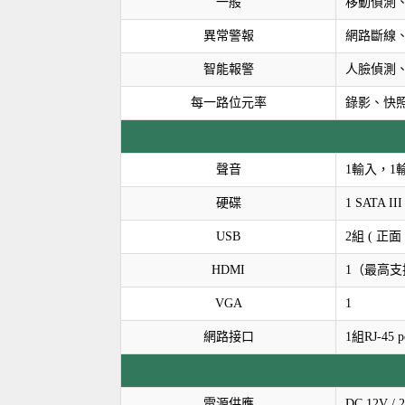
一般
移動偵測、
異常警報
網路斷線、
智能報警
人臉偵測、周
每一路位元率
錄影、快照
聲音
1輸入，1輸
硬碟
1 SATA I
USB
2組 ( 正面 
HDMI
1（最高支
VGA
1
網路接口
1組RJ-45 p
電源供應
DC 12V / 