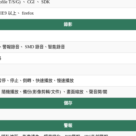
ofile T/S/G) 、 CGI 、 SDK
 IE9 以上、 firefox
錄影
、警報錄音、 SMD 錄音、智能錄音
路
、暫停、停止、倒轉、快速播放、慢速播放
面、隨機播放、備份(影像剪輯/文件) 、畫面縮放 、聲音開/關
儲存
警報