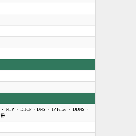
 、 NTP 、 DHCP 、DNS 、 IP Filter 、 DDNS 、
註冊