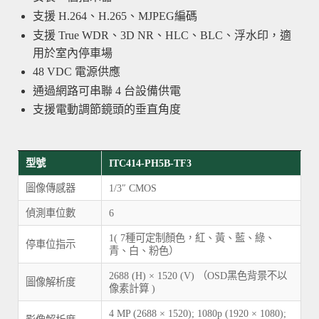
支援 H.264、H.265、MJPEG編碼
支援 True WDR、3D NR、HLC、BLC、浮水印，適
用於室內停車場
48 VDC 電源供應
通過網路可串聯 4 台設備供電
支援電動調節鏡頭的垂直角度
型號
ITC414-PH5B-TF3
圖像傳感器
1/3″ CMOS
偵測車位數
6
1( 7種可定制顏色，紅、黃、藍、綠、
停車位指示
青、白、粉色）
2688 (H) × 1520 (V) （OSD黑色背景不以
圖像解析度
像素計算 )
4 MP (2688 × 1520); 1080p (1920 × 1080);