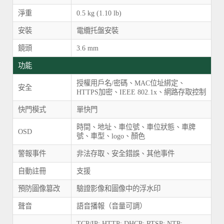
淨重
0.5 kg (1.10 lb)
安裝
電纜托盤安裝
鏡頭
3.6 mm
功能
授權用戶名/密碼、MAC位址綁定、
安全
HTTPS加密、IEEE 802.1x、網路存取控制
快門模式
單快門
時間、地址、車位號、車位狀態、車牌
OSD
號、車型、logo、顏色
警報事件
非法存取、安全錯誤、其他事件
自動註冊
支援
預防圖像篡改
驗證影像和圖像中的浮水印
聲音
語音播報（音量可調）
TCP/IP; HTTP; DHCP; RTSP; NTP;