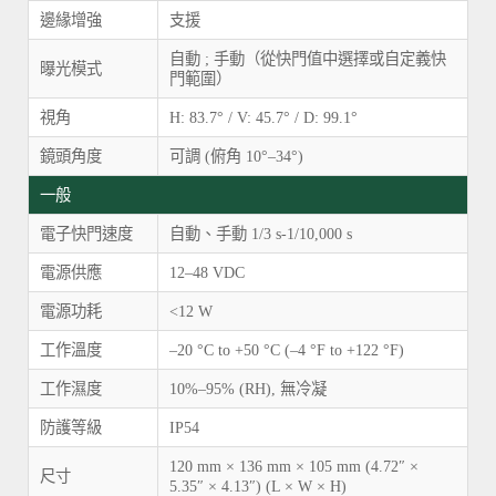
邊緣增強
支援
自動 ; 手動（從快門值中選擇或自定義快
曝光模式
門範圍）
視角
H: 83.7° / V: 45.7° / D: 99.1°
鏡頭角度
可調 (俯角 10°–34°)
一般
電子快門速度
自動、手動 1/3 s-1/10,000 s
電源供應
12–48 VDC
電源功耗
<12 W
工作溫度
–20 °C to +50 °C (–4 °F to +122 °F)
工作濕度
10%–95% (RH), 無冷凝
防護等級
IP54
120 mm × 136 mm × 105 mm (4.72″ ×
尺寸
5.35″ × 4.13″) (L × W × H)