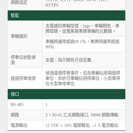
網路協定
HTTPS
智能
支援識別車輛型號、logo、車輛顏色、車
牌號碼，並蒐集無車牌車輛的元數據。
車輛識別
車輛辨識率超過99.5％，車牌辨識率超過
99％
停車位狀態偵
支援，指示顏色可自定義
測
偵測違規停車事件，包含車輛佔用兩個停
違規停車偵測
車位、非許可車輛佔用停車位、小型車停
在大型車停車位
接口
RS-485
1
網路
2 × RJ-45 乙太網路接口, 100M 網路傳輸
電源輸出
12 VDC ± 10% 電壓輸出, ≤1 A 電流輸出