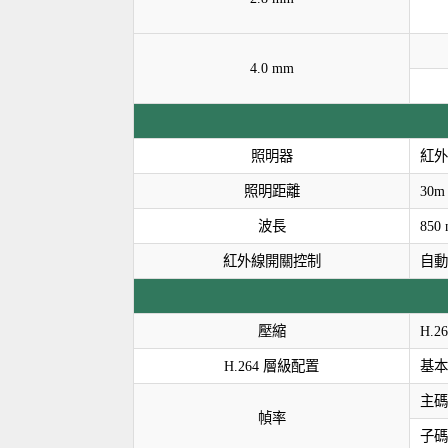
4.0 mm
照明器
紅外
照明距離
30m 
波長
850
紅外線開關控制
自動
壓縮
H.2
H.264 層級配置
基本
主碼流
幀率
子碼流