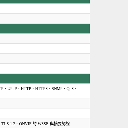
TP、UPnP、HTTP、HTTPS、SNMP、QoS、
 1.2、ONVIF 的 WSSE 與摘要認證