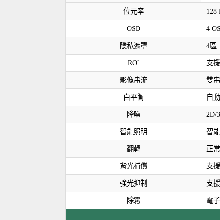
位元率
128 
OSD
4 O
隱私遮罩
4區
ROI
支援
影像串流
雙串
白平衡
自動
降噪
2D/
智能照明
智能
翻轉
正常
背光補償
支援
強光抑制
支援
除霧
電子