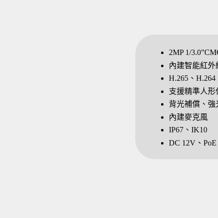
2MP 1/3.0”C
內建智能紅外線
H.265、H.264
支援精準人形偵
背光補償、強光
內建麥克風
IP67、IK10
DC 12V、PoE (