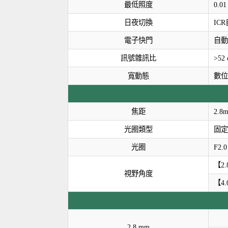
最低照度
0.0
日夜切換
IC
電子快門
自動、
訊號雜訊比
>52 
寬動態
數位
焦距
2.8
光圈類型
固定
光圈
F2.0
【2.
視野角度
【4.
2.8 mm