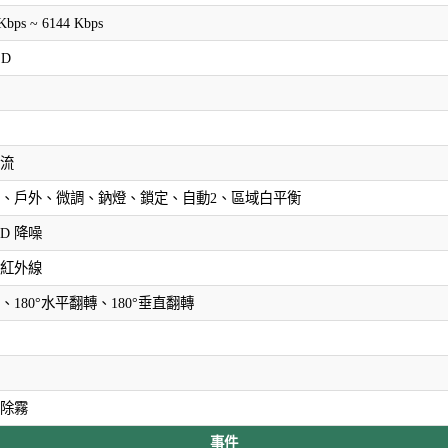
Kbps ~ 6144 Kbps
SD
流
、戶外、微調、鈉燈、鎖定、自動2、區域白平衡
3D 降噪
紅外線
、180°水平翻轉、180°垂直翻轉
除霧
事件