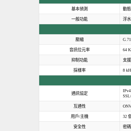
基本偵測
動態
一般功能
浮水
壓縮
G.7
音訊位元率
64 K
抑制功能
支援
採樣率
8 kH
IP
通訊協定
SSL
互通性
ONV
用戶/主機
32
安全性
密碼