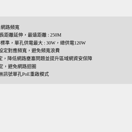
it 網路頻寬
長距離延伸，最遠距離 : 250M
 PoE標準，單孔供電最大 : 30W，總供電120W
設定對應頻寬，避免頻寬浪費
設定，降低網路壅塞問題並提升區域網資安保障
定，避免網路迴圈
無訊號單孔PoE重啟模式