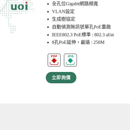
全孔位Gigabit網路頻寬
VLAN設定
生成樹協定
自動偵測無訊號單孔PoE重啟
IEEE802.3 PoE標準 : 802.3 af/at
8孔PoE延伸，最遠 : 250M
立即詢價