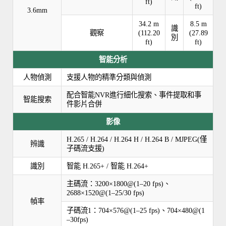
ft)
ft)
3.6mm
34.2 m
8.5 m
識
觀察
(112.20
(27.89
別
ft)
ft)
智能分析
人物偵測
支援人物的精準分類與偵測
配合智能NVR進行細化搜索、事件提取和事
智能搜索
件影片合併
影像
H.265 / H.264 / H.264 H / H.264 B / MJPEG(僅
辨識
子碼流支援)
識別
智能 H.265+ / 智能 H.264+
主碼流：3200×1800@(1–20 fps)、
2688×1520@(1–25/30 fps)
幀率
子碼流1：704×576@(1–25 fps)、704×480@(1
–30fps)