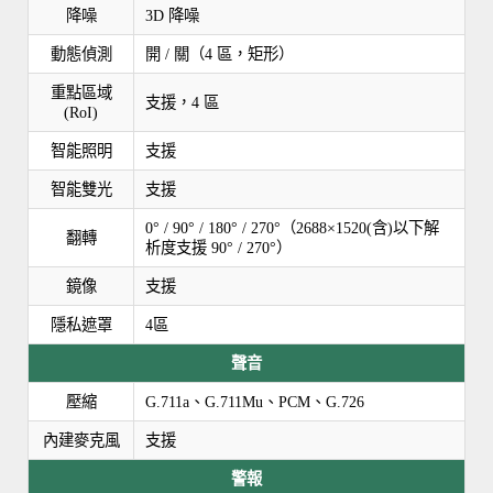
降噪
3D 降噪
動態偵測
開 / 關（4 區，矩形）
重點區域
支援，4 區
(RoI)
智能照明
支援
智能雙光
支援
0° / 90° / 180° / 270°（2688×1520(含)以下解
翻轉
析度支援 90° / 270°）
鏡像
支援
隱私遮罩
4區
聲音
壓縮
G.711a、G.711Mu、PCM、G.726
內建麥克風
支援
警報