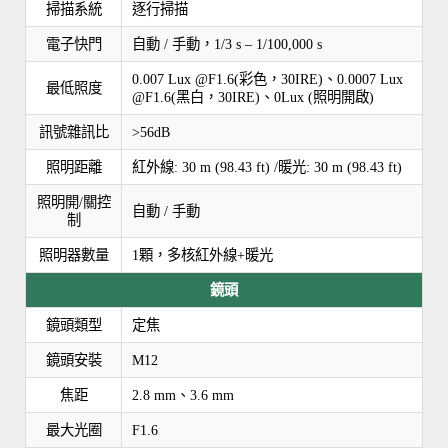
掃描系統
逐行掃描
電子快門
自動 / 手動，1/3 s – 1/100,000 s
0.007 Lux @F1.6(彩色，30IRE)、0.0007 Lux
最低照度
@F1.6(黑白，30IRE)、0Lux (照明開啟)
訊號雜訊比
>56dB
照明距離
紅外線: 30 m (98.43 ft) /暖光: 30 m (98.43 ft)
照明開/關控
自動 / 手動
制
照明器數量
1顆，多核紅外線+暖光
鏡頭
鏡頭類型
定焦
鏡頭安裝
M12
焦距
2.8 mm、3.6 mm
最大光圈
F1.6