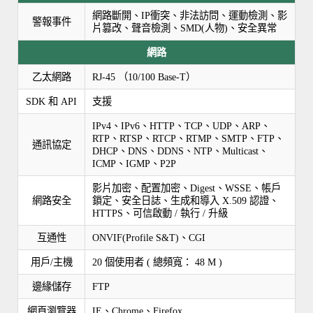
網路斷開、IP衝突、非法訪問、運動檢測、影
警報事件
片篡改、聲音檢測、SMD(人物)、安全異常
網路
乙太網路
RJ-45 （10/100 Base-T）
SDK 和 API
支援
IPv4、IPv6、HTTP、TCP、UDP、ARP、
RTP、RTSP、RTCP、RTMP、SMTP、FTP、
通訊協定
DHCP、DNS、DDNS、NTP、Multicast、
ICMP、IGMP、P2P
影片加密、配置加密、Digest、WSSE、帳戶
網路安全
鎖定、安全日誌、生成和導入 X.509 認證、
HTTPS、可信啟動 / 執行 / 升級
互通性
ONVIF(Profile S&T)、CGI
用戶/主機
20 個使用者 ( 總頻寬： 48 M )
邊緣儲存
FTP
網頁瀏覽器
IE、Chrome、Firefox