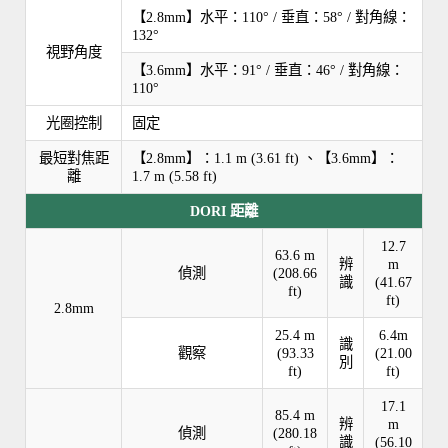
【2.8mm】水平：110° / 垂直：58° / 對角線：
132°
視野角度
【3.6mm】水平：91° / 垂直：46° / 對角線：
110°
光圈控制
固定
最短對焦距
【2.8mm】：1.1 m (3.61 ft) 、【3.6mm】：
離
1.7 m (5.58 ft)
DORI 距離
12.7
63.6 m
辨
m
偵測
(208.66
識
(41.67
ft)
ft)
2.8mm
25.4 m
6.4m
識
觀察
(93.33
(21.00
別
ft)
ft)
17.1
85.4 m
辨
m
偵測
(280.18
識
(56.10