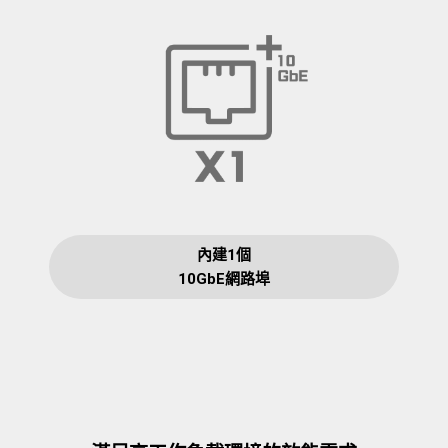
內建1個
10GbE網路埠