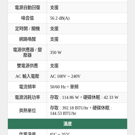
電源自動回復
支援
噪音值
56.2 dB(A)
定時開 / 關機
支援
網路喚醒
支援
電源供應器 / 變
350 W
壓器
雙電源供應
支援
AC 輸入電壓
AC 100V ~ 240V
電流頻率
50/60 Hz，單頻
電源消耗功率
存取 : 114.86 W，硬碟休眠 : 42.33 W
存取 : 392.18 BTU/hr，硬碟休眠 :
英熱單位
144.53 BTU/hr
溫度
作業溫度
0°C ~ 35°C