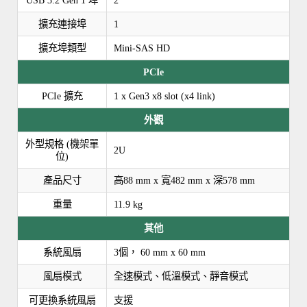
擴充連接埠
1
擴充埠類型
Mini-SAS HD
PCIe
PCIe 擴充
1 x Gen3 x8 slot (x4 link)
外觀
外型規格 (機架單
2U
位)
產品尺寸
高88 mm x 寬482 mm x 深578 mm
重量
11.9 kg
其他
系統風扇
3個， 60 mm x 60 mm
風扇模式
全速模式、低溫模式、靜音模式
可更換系統風扇
支援