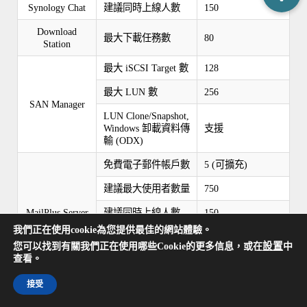
Synology Chat
建議同時上線人數
150
Download
最大下載任務數
80
Station
最大 iSCSI Target 數
128
最大 LUN 數
256
SAN Manager
LUN Clone/Snapshot,
Windows 卸載資料傳
支援
輸 (ODX)
免費電子郵件帳戶數
5 (可擴充)
建議最大使用者數量
750
MailPlus Server
建議同時上線人數
150
我們正在使用cookie為您提供最佳的網站體驗。
1,484,000 封電子
設置
您可以找到有關我們正在使用哪些Cookie的更多信息，或在
中
伺服器最大效能
郵件/每日, 約
查看。
45GB
Media Server
DLNA 相容
支援
接受