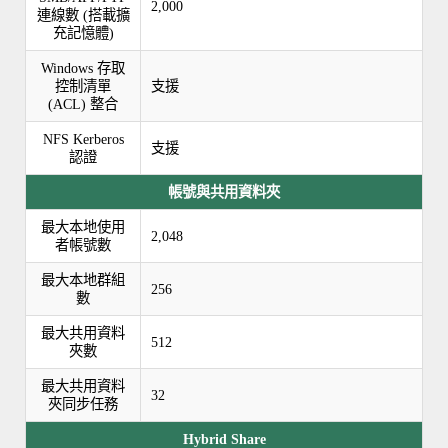
2,000
連線數 (搭載擴
充記憶體)
Windows 存取
控制清單
支援
(ACL) 整合
NFS Kerberos
支援
認證
帳號與共用資料夾
最大本地使用
2,048
者帳號數
最大本地群組
256
數
最大共用資料
512
夾數
最大共用資料
32
夾同步任務
Hybrid Share