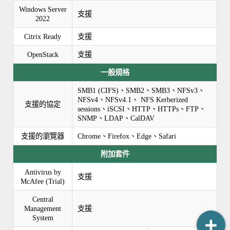
Windows Server
支援
2022
Citrix Ready
支援
OpenStack
支援
一般規格
SMB1 (CIFS)、SMB2、SMB3、NFSv3、
NFSv4、NFSv4.1、 NFS Kerberized
支援的協定
sessions、iSCSI、HTTP、HTTPs、FTP、
SNMP、LDAP、CalDAV
支援的瀏覽器
Chrome、Firefox、Edge、Safari
附加套件
Antivirus by
支援
McAfee (Trial)
Central
Management
支援
System