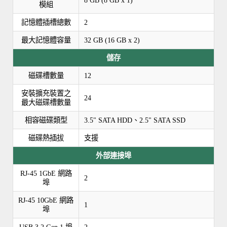
模組
記憶體插槽總數
2
最大記憶體容量
32 GB (16 GB x 2)
儲存
磁碟槽數量
12
安裝擴充裝置之
24
最大磁碟槽數量
相容磁碟類型
3.5" SATA HDD、2.5" SATA SSD
磁碟熱插拔
支援
外部連接埠
RJ-45 1GbE 網路
2
埠
RJ-45 10GbE 網路
1
埠
USB 3.2 Gen 1 埠
2