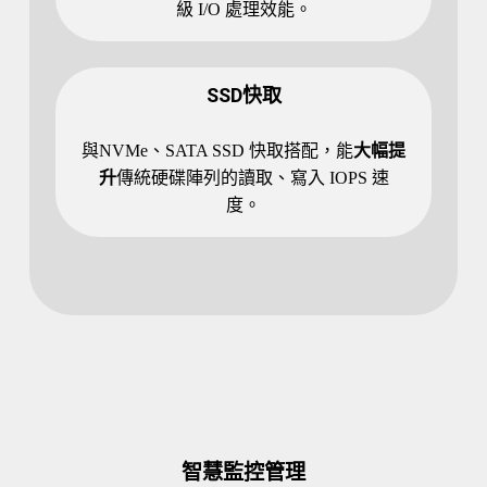
級 I/O 處理效能。
SSD快取
與NVMe、SATA SSD 快取搭配，能
大幅提
升
傳統硬碟陣列的讀取、寫入 IOPS 速
度。
智慧監控管理