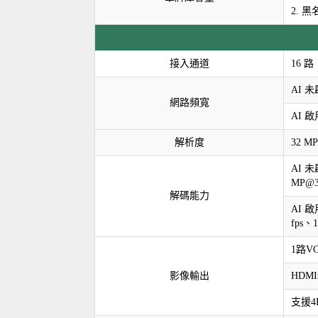
2. 
接入通道
16 路
AI 未
網路頻寬
AI 啟
解析度
32 M
AI 未啟
MP@30
解碼能力
AI 啟用
fps、1
1路V
影像輸出
HDM
支援4