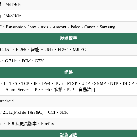
1/4/8/9/16
1/4/8/9/16
F、Panasonic、Sony、Axis、Arecont、Pelco、Canon、Samsung
壓縮標準
.265+、H.265、智能 H.264+、H.264、MJPEG
1a、G.711u、PCM、G726
網路
、HTTPS、TCP、IP、IPv4、IPv6、RTSP、UDP、SNMP、NTP、DHCP、D
、 Alarm Server、IP Search、多播、P2P、自動註冊
ndroid
F 21.12(Profile T&S&G)、CGI、SDK
me、IE 9 及更高版本、Firefox
記錄回放