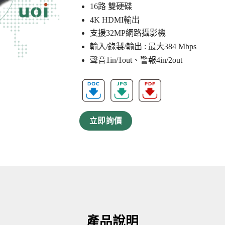
16路 雙硬碟
4K HDMI輸出
支援32MP網路攝影機
輸入/錄製/輸出 : 最大384 Mbps
聲音1in/1out、警報4in/2out
立即詢價
產品說明