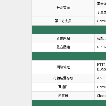
主畫面: 
分割畫面
子畫面: 
第三方支援
ONVI
影像壓縮
智能 H
聲音壓縮
G.71
HTTP
網路協定
DDNS
行動裝置存取
iOS、A
互通性
ONVI
瀏覽器
Chro