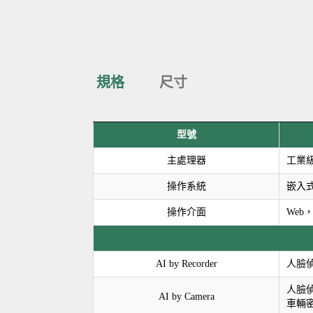
規格
尺寸
型號
主處理器
工業
操作系統
嵌入式
操作介面
Web，
AI by Recorder
人臉偵
人臉
AI by Camera
車輛