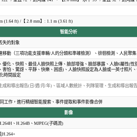
(1.64 ft) /【 2.8 mm】: 1.1 m (3.61 ft)
智能分析
丟失的對象
速移動（三項功能支援車輛/人的分類和準確檢測）、徘徊檢測、人民聚集
、優化、快照、最佳人臉快照上傳、臉部增強、臉部暴露、人臉6屬性(性別
、害怕、驚訝、平靜、快樂、困惑)、人臉快照設定為人臉或一英寸照片、
優化時間設定
成和導出報告(日/週/月/年)、區域人數統計、列隊管理、生成和導出報告
NVR 協同工作，進行精細智能搜索、事件提取和事件影像合併
影像
H.264H、H.264B、MJPEG(子碼流)
能H.264+