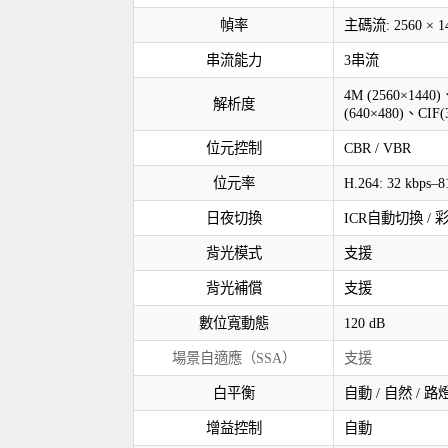
幀率
主碼流: 2560 × 144
串流能力
3串流
4M (2560×1440)
解析度
(640×480)、CIF(
位元控制
CBR / VBR
位元率
H.264: 32 kbps–8
日夜切換
ICR自動切換 / 彩
背光模式
支援
背光補償
支援
數位寬動態
120 dB
場景自適應（SSA）
支援
白平衡
自動 / 自然 / 路
增益控制
自動