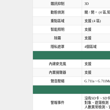
雜訊抑制
3D
動態偵測
關 / 開， (4 區,
重點區域
支援 (4 區)
智能照明
支援
除霧
支援
隱私遮罩
4個區域
內建麥克風
支援
內置揚聲器
支援
聲音壓縮
G.711a、G.711
沒有SD卡、S
警報事件
對象、遊蕩檢測
人數異常檢測、