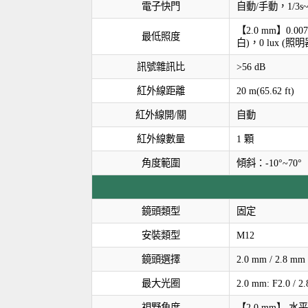
電子快門
自動/手動，1/3s~1 
【2.0 mm】0.007
最低照度
白)，0 lux (照
訊號雜訊比
>56 dB
紅外線距離
20 m(65.62 ft)
紅外線開/關
自動
紅外線數量
1 顆
角度範圍
傾斜：-10°~70°
鏡頭類型
固定
安裝類型
M12
鏡頭選擇
2.0 mm / 2.8 mm
最大光圈
2.0 mm: F2.0 / 2
視野角度
【2.0 mm】 水平 1