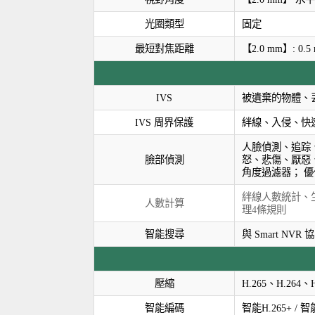
光圈類型
固定
最短對焦距離
【2.0 mm】: 0.5 m 
IVS
被遺棄的物體、
IVS 周界保護
絆線、入侵、快
人臉偵測、追踪
臉部偵測
怒、悲傷、厭惡
角度過濾器； 
絆線人數統計、生
人數計算
理4條規則
智能搜尋
與 Smart 
壓縮
H.265、H.264、
智能編碼
智能H.265+ / 智