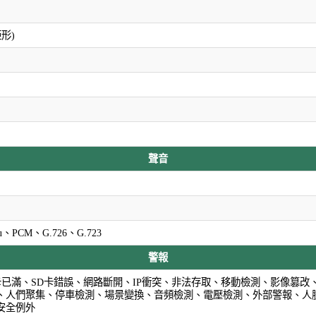
矩形)
聲音
Mu、PCM、G.726、G.723
警報
D卡已滿、SD卡錯誤、網路斷開、IP衝突、非法存取、移動檢測、影像篡
、人們聚集、停車檢測、場景變換、音頻檢測、電壓檢測、外部警報、人
安全例外