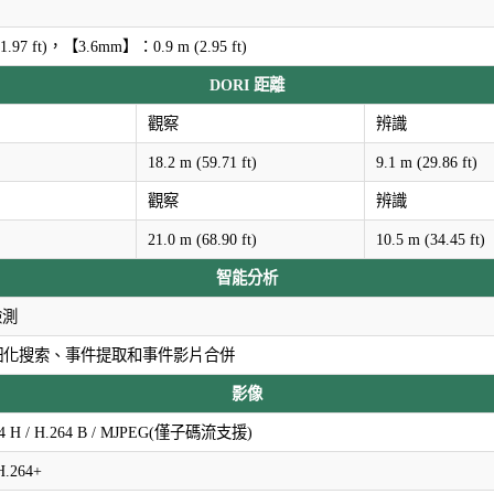
.97 ft)，【3.6mm】：0.9 m (2.95 ft)
DORI 距離
觀察
辨識
18.2 m (59.71 ft)
9.1 m (29.86 ft)
觀察
辨識
21.0 m (68.90 ft)
10.5 m (34.45 ft)
智能分析
檢測
細化搜索、事件提取和事件影片合併
影像
.264 H / H.264 B / MJPEG(僅子碼流支援)
.264+