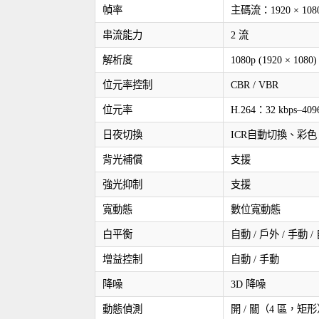
幀率
主碼流：1920 × 1080 @
串流能力
2 流
解析度
1080p (1920 × 1080
位元率控制
CBR / VBR
位元率
H.264：32 kbps–4096
日夜切換
ICR自動切換、彩
背光補償
支援
強光抑制
支援
寬動態
數位寬動態
白平衡
自動 / 戶外 / 手動 
增益控制
自動 / 手動
降噪
3D 降噪
動態偵測
開 / 關（4 區，矩