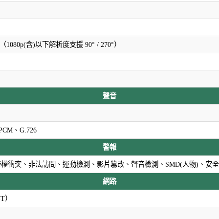
/ 270°（1080p(含)以下解析度支援 90° / 270°）
聲音
、PCM、G.726
警報
權衝突、非法訪問、運動檢測、影片篡改、聲音檢測、SMD(人物)、安
網路
e-T）