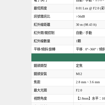
電子快門
自動 / 手動，1/3 s – 1
最低照度
0.01 Lux @ F2.0
訊號雜訊比
>56dB
紅外線距離
30 m (98.43 ft)
紅外開/關控制
自動 / 手動
紅外線數量
1顆
平移/傾斜/旋轉
平移 : 0°–360° / 傾斜 
鏡頭類型
定焦
鏡頭安裝
M12
焦距
2.8 mm、3.6 mm
最大光圈
F2.0
視野角度
【2.8mm】水平：101