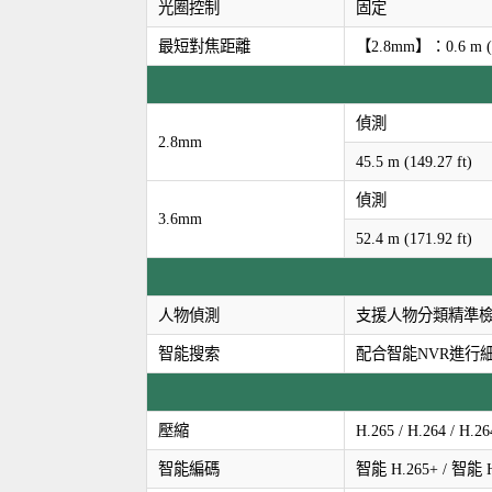
光圈控制
固定
最短對焦距離
【2.8mm】：0.6 m (1
偵測
2.8mm
45.5 m (149.27 ft)
偵測
3.6mm
52.4 m (171.92 ft)
人物偵測
支援人物分類精準
智能搜索
配合智能NVR進行
壓縮
H.265 / H.264 / H
智能編碼
智能 H.265+ / 智能 H