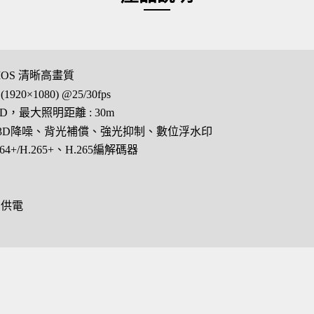
 CMOS 清晰高畫質
920×1080) @25/30fps
，最大照明距離 : 30m
3D降噪、背光補償、強光抑制、數位浮水印
64+/H.265+、H.265編解碼器
oE供電