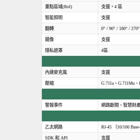
重點區域(RoI)
支援，4 區
智能照明
支援
翻轉
0° / 90° / 180° 
鏡像
支援
隱私遮罩
4區
內建麥克風
支援
壓縮
G.711a、G.711Mu
警報事件
網路斷開、智慧財產
乙太網路
RJ-45 （10/100 Bas
SDK 和 API
支援