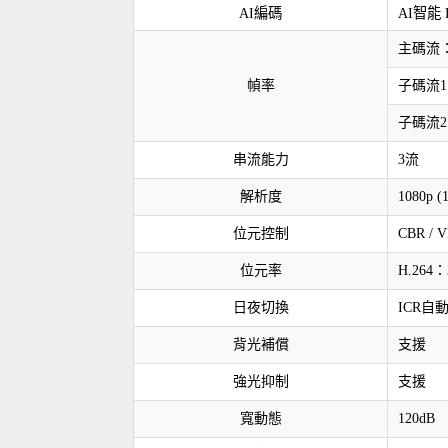
AI編碼
AI智能 H
主碼流：19
幀率
子碼流1：70
子碼流2：1
串流能力
3流
解析度
1080p (
位元控制
CBR / 
位元率
H.264：3
日夜切換
ICR
背光補償
支援
強光抑制
支援
寬動態
120dB