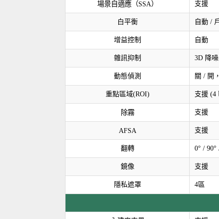
場景自適應（SSA）
支援
白平衡
自動 / 
增益控制
自動
雜訊抑制
3D 降噪
動態偵測
關 / 開，
重點區域(ROI)
支援 (4
除霧
支援
AFSA
支援
翻轉
0° / 9
鏡像
支援
隱私遮罩
4區