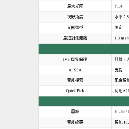
最大光圈
F1.4
視野角度
水平：88
光圈類型
固定
最短對焦距離
1.3 m (4
IVS 周界保護
絆線、
AI SSA
支援
智能搜索
配合智
Quick Pick
利用AI
壓縮
H.265 
智能編碼
智能 H.2