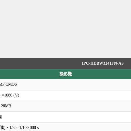
IPC-HDBW3241FN-AS
攝影機
 2MP CMOS
) ×1080 (V)
128MB
描
動，1/3 s–1/100,000 s