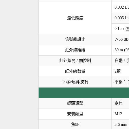
0.002 
最低照度
0.005 
0 Lux
信號雜訊比
＞56 dB
紅外線距離
30 m (98
紅外線開 / 關控制
自動 / 
紅外線數量
2顆
平移/傾斜/旋轉
平移：：0
鏡頭類型
定焦
安裝類型
M12
焦距
3.6 mm