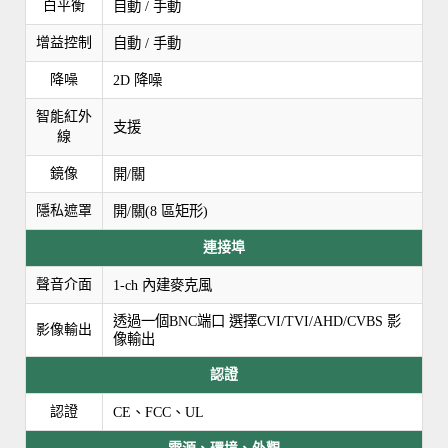
白平衡
自動 / 手動
增益控制
自動 / 手動
降噪
2D 降噪
智能紅外
支援
線
鏡像
開/關
隱私遮罩
開/關(8 區矩形)
連接埠
聲音介面
1-ch 內建麥克風
透過一個BNC端口 選擇CVI/TVI/AHD/CVBS 影
影像輸出
像輸出
認證
認證
CE、FCC、UL