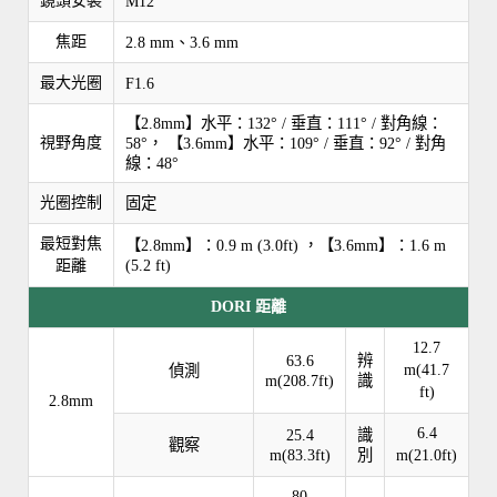
鏡頭安裝
M12
焦距
2.8 mm、3.6 mm
最大光圈
F1.6
【2.8mm】水平：132° / 垂直：111° / 對角線：
視野角度
58°， 【3.6mm】水平：109° / 垂直：92° / 對角
線：48°
光圈控制
固定
最短對焦
【2.8mm】：0.9 m (3.0ft) ，【3.6mm】：1.6 m
(5.2 ft)
距離
DORI 距離
12.7
63.6
辨
偵測
m(41.7
m(208.7ft)
識
ft)
2.8mm
6.4
25.4
識
觀察
m(83.3ft)
別
m(21.0ft)
80