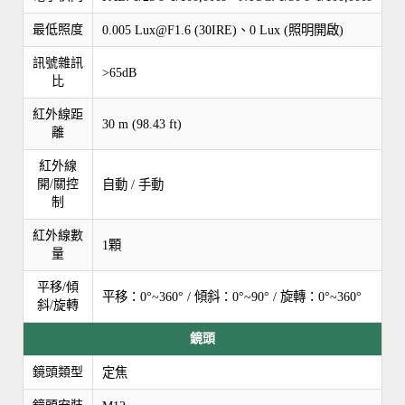
最低照度
0.005 Lux@F1.6 (30IRE)、0 Lux (照明開啟)
訊號雜訊
>65dB
比
紅外線距
30 m (98.43 ft)
離
紅外線
開/關控
自動 / 手動
制
紅外線數
1顆
量
平移/傾
平移：0°~360° / 傾斜：0°~90° / 旋轉：0°~360°
斜/旋轉
鏡頭
鏡頭類型
定焦