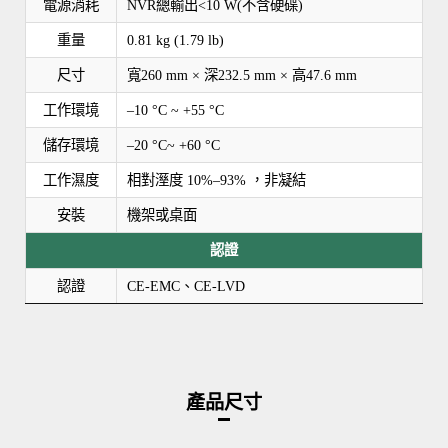
電源消耗
NVR總輸出<10 W(不含硬碟)
重量
0.81 kg (1.79 lb)
尺寸
寬260 mm × 深232.5 mm × 高47.6 mm
工作環境
–10 °C ~ +55 °C
儲存環境
–20 °C~ +60 °C
工作濕度
相對溼度 10%–93% ，非凝結
安裝
機架或桌面
認證
認證
CE-EMC、CE-LVD
產品尺寸