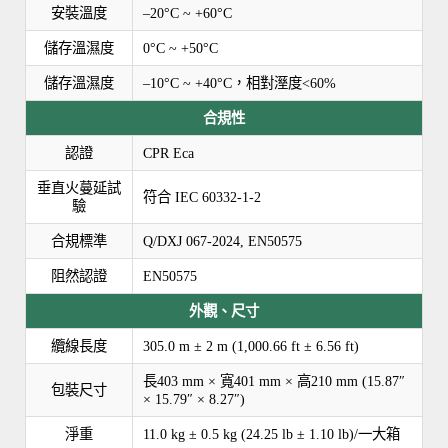
安裝溫度
–20°C ~ +60°C
儲存溫濕度
0°C ~ +50°C
儲存溫濕度
–10°C ~ +40°C，相對溼度<60%
合規性
認證
CPR Eca
垂直火蔓延試
符合 IEC 60332-1-2
驗
合規標準
Q/DXJ 067-2024, EN50575
阻然認證
EN50575
外觀、尺寸
纜線長度
305.0 m ± 2 m (1,000.66 ft ± 6.56 ft)
長403 mm × 寬401 mm × 高210 mm (15.87″
包裝尺寸
× 15.79″ × 8.27″)
淨重
11.0 kg ± 0.5 kg (24.25 lb ± 1.10 lb)/一大箱