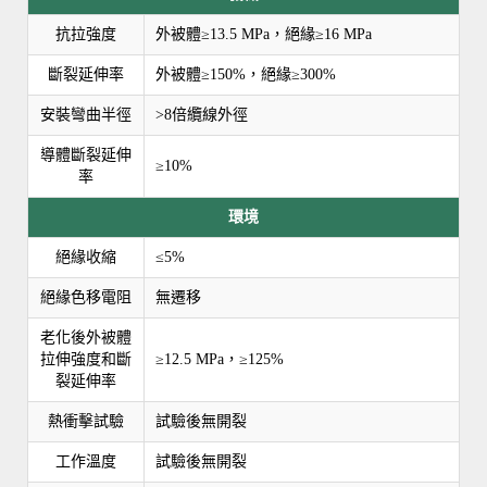
抗拉強度
外被體≥13.5 MPa，絕緣≥16 MPa
斷裂延伸率
外被體≥150%，絕緣≥300%
安裝彎曲半徑
>8倍纜線外徑
導體斷裂延伸
≥10%
率
環境
絕緣收縮
≤5%
絕緣色移電阻
無遷移
老化後外被體
拉伸強度和斷
≥12.5 MPa，≥125%
裂延伸率
熱衝擊試驗
試驗後無開裂
工作溫度
試驗後無開裂