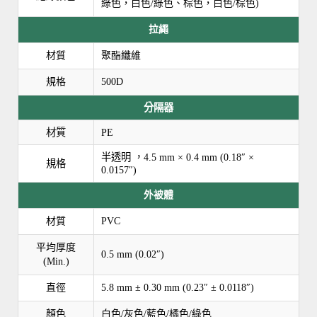
綠色，白色/綠色、棕色，白色/棕色)
拉繩
材質
聚酯纖維
規格
500D
分隔器
材質
PE
半透明 ，4.5 mm × 0.4 mm (0.18″ ×
規格
0.0157″)
外被體
材質
PVC
平均厚度
0.5 mm (0.02″)
(Min.)
直徑
5.8 mm ± 0.30 mm (0.23″ ± 0.0118″)
顏色
白色/灰色/藍色/橘色/綠色