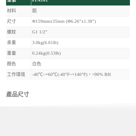
型號
PFA101
材料
鋁
尺寸
Φ159mmx35mm (Φ6.26”x1.38”)
螺紋
G1 1/2”
承重
3.0kg(6.61lb)
重量
0.24kg(0.53lb)
顏色
白色
工作環境
-40℃~+60℃(-40°F~+140°F)，<90% RH
產品尺寸