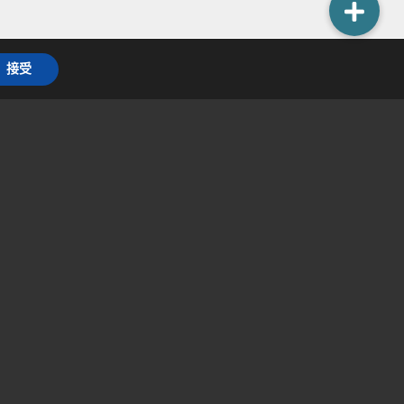
接受
產品服務
解決方案
Uoi系列
智慧停車場
Everfocus系列
管理
VIVOTEK系列
智慧工地管