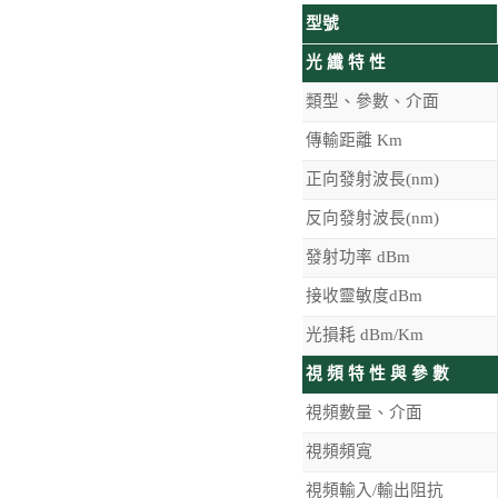
型號
光 纖 特 性
類型、參數、介面
傳輸距離 Km
正向發射波長(nm)
反向發射波長(nm)
發射功率 dBm
接收靈敏度dBm
光損耗 dBm/Km
視 頻 特 性 與 參 數
視頻數量、介面
視頻頻寬
視頻輸入/輸出阻抗