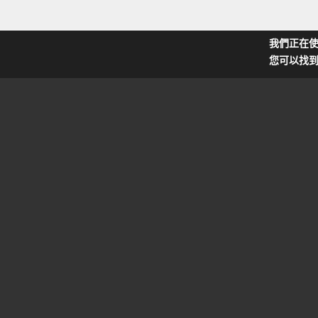
我們正在使
您可以找到
聯順聯網股份有限公司
服務時間 : 周一~週五 9:00~18:00
service@uoi.com.tw
台北總公司
新北市中和區立德街148巷50號
02-32349000