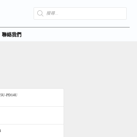
聯絡我們
05U-PD14U
B