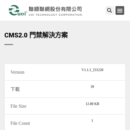
CMS2.0 門禁解決⽅案
V1.1.1_231220
Version
39
下載
12.00 KB
File Size
1
File Count