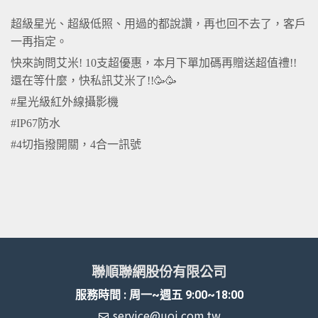
超級星光、超級低照、用過的都說讚，再也回不去了，客戶
一再指定。
快來詢問艾米! 10支超優惠，本月下單加碼再贈送超值禮!!
還在等什麼，快私訊艾米了!!🥳🥳
#星光級紅外線攝影機
#IP67防水
#4切指撥開關，4合一訊號
聯順聯網股份有限公司
服務時間 : 周一~週五 9:00~18:00
service@uoi.com.tw